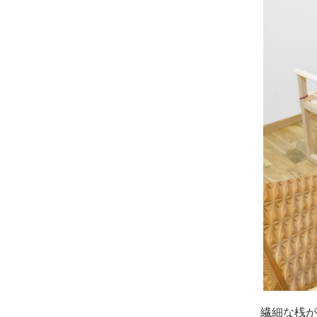
繊細な桟が