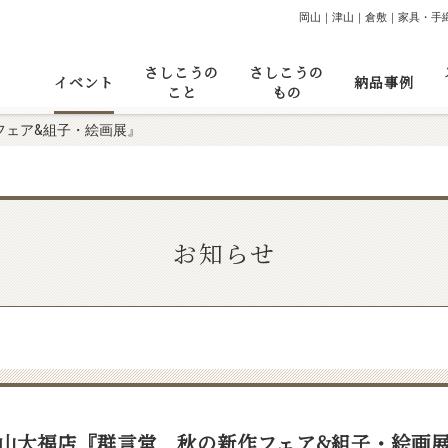
岡山｜津山｜倉敷｜家具・手
さしこうの
さしこうの
イベント
納品事例
こと
もの
フェア&組子・絵画展』
お知らせ
山大福店『群言堂 秋の新作フェア&組子・絵画