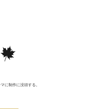
、
ーマに制作に没頭する。