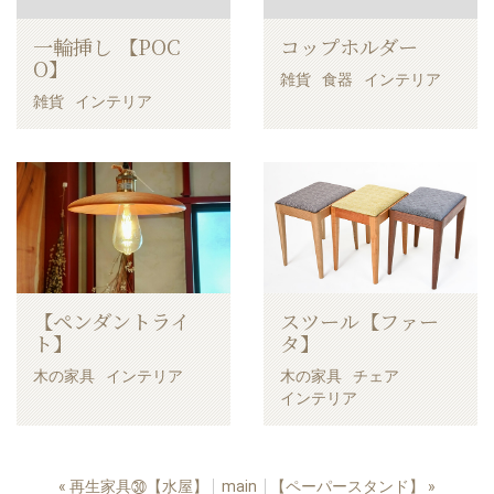
一輪挿し 【POC
コップホルダー
O】
雑貨
食器
インテリア
雑貨
インテリア
【ペンダントライ
スツール【ファー
ト】
タ】
木の家具
インテリア
木の家具
チェア
インテリア
«
再生家具㉚【水屋】
main
【ペーパースタンド】
»