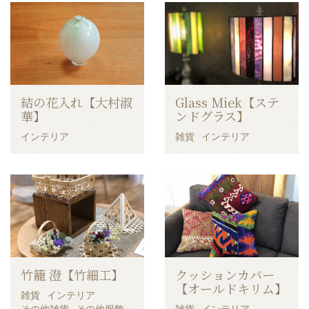
結の花入れ【大村淑
Glass Miek【ステ
華】
ンドグラス】
インテリア
雑貨
インテリア
竹籠 澄【竹細工】
クッションカバー
【オールドキリム】
雑貨
インテリア
その他雑貨
その他服飾
雑貨
インテリア