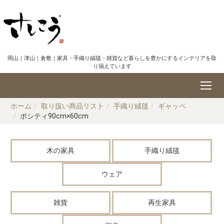
岡山｜津山｜倉敷｜家具・手織り絨毯・雑貨など暮らしを豊かにするインテリアを取
り揃えています
ホーム
取り扱い商品リスト
手織り絨毯
ギャッベ
ポシティ90cm×60cm
木の家具
手織り絨毯
ウェア
雑貨
再生家具