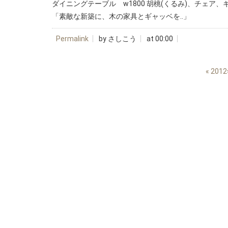
ダイニングテーブル w1800 胡桃(くるみ)、チェア、ギ
「素敵な新築に、木の家具とギャッベを..」
Permalink
by さしこう
at 00:00
«
201