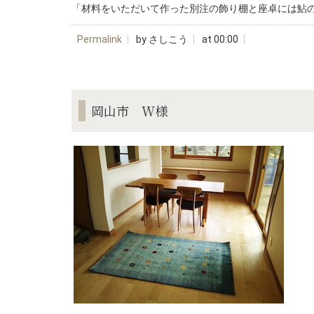
「材料をいただいて作った別注の飾り棚と座卓には鮎の画
Permalink
by さしこう
at 00:00
岡山市 W様