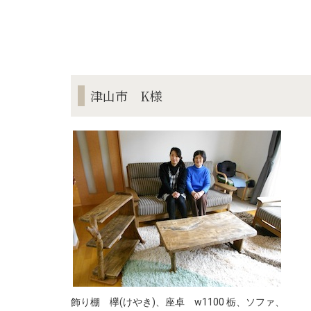
津山市 K様
飾り棚 欅(けやき)、座卓 w1100 栃、ソファ、