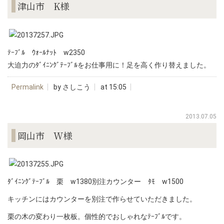
津山市 K様
ﾃｰﾌﾞﾙ ｳｫｰﾙﾅｯﾄ w2350
大迫力のﾀﾞｲﾆﾝｸﾞﾃｰﾌﾞﾙをお仕事用に！足を高く作り替えました。
Permalink
by さしこう
at 15:05
2013.07.05
岡山市 W様
ﾀﾞｲﾆﾝｸﾞﾃｰﾌﾞﾙ 栗 w1380別注カウンター ﾀﾓ w1500
キッチンにはカウンターを別注で作らせていただきました。
栗の木の変わり一枚板。個性的でおしゃれなﾃｰﾌﾞﾙです。