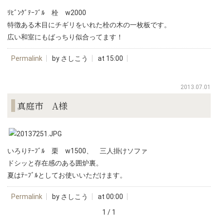
ﾘﾋﾞﾝｸﾞﾃｰﾌﾞﾙ 栓 w2000
特徴ある木目にチギリをいれた栓の木の一枚板です。
広い和室にもばっちり似合ってます！
Permalink
by さしこう
at 15:00
2013.07.01
真庭市 A様
いろりﾃｰﾌﾞﾙ 栗 w1500、 三人掛けソファ
ドシッと存在感のある囲炉裏。
夏はﾃｰﾌﾞﾙとしてお使いいただけます。
Permalink
by さしこう
at 00:00
1 / 1