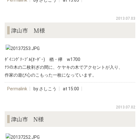
Permalink
by さしこう
at 15:05
2013.07.03
津山市 M様
ﾀﾞｲﾆﾝｸﾞﾃｰﾌﾞﾙ(ｵｰﾀﾞｰ) 楢・欅 w1700
ﾅﾗの木の二枚剥ぎの間に、ケヤキの木でアクセントが入り、
作家の遊び心のこもった一枚になっています。
Permalink
by さしこう
at 15:00
2013.07.02
津山市 N様