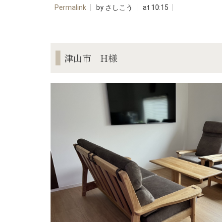
Permalink
by さしこう
at 10:15
津山市 H様